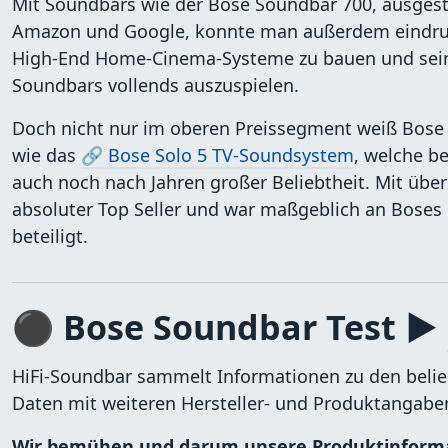
Mit Soundbars wie der Bose Soundbar 700, ausgesta
Amazon und Google, konnte man außerdem eindruck
High-End Home-Cinema-Systeme zu bauen und seine
Soundbars vollends auszuspielen.
Doch nicht nur im oberen Preissegment weiß Bose 
wie das
🔗 Bose Solo 5 TV-Soundsystem
, welche be
auch noch nach Jahren großer Beliebtheit. Mit üb
absoluter Top Seller und war maßgeblich an Boses
beteiligt.
⚫ Bose Soundbar Test ▶
HiFi-Soundbar sammelt Informationen zu den beli
Daten mit weiteren Hersteller- und Produktangaben
Wir bemühen und darum unsere Produktinformat