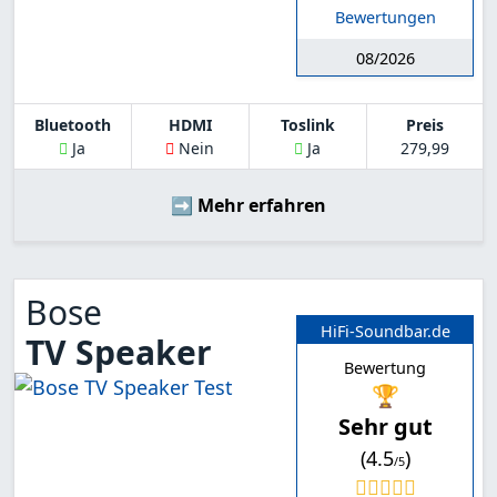
Bewertungen
08/2026
Bluetooth
HDMI
Toslink
Preis
Ja
Nein
Ja
279,99
➡️ Mehr erfahren
Bose
HiFi-Soundbar.de
TV Speaker
Bewertung
🏆
Sehr gut
(4.5
)
/5