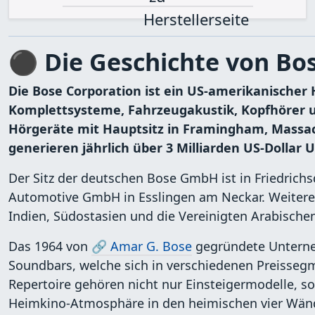
⚫ Die Geschichte von B
Die Bose Corporation ist ein US-amerikanischer H
Komplettsysteme, Fahrzeugakustik, Kopfhörer 
Hörgeräte mit Hauptsitz in Framingham, Massach
generieren jährlich über 3 Milliarden US-Dollar 
Der Sitz der deutschen Bose GmbH ist in Friedrich
Automotive GmbH in Esslingen am Neckar. Weitere S
Indien, Südostasien und die Vereinigten Arabische
Das 1964 von
🔗 Amar G. Bose
gegründete Unterneh
Soundbars, welche sich in verschiedenen Preisseg
Repertoire gehören nicht nur Einsteigermodelle, 
Heimkino-Atmosphäre in den heimischen vier Wänd