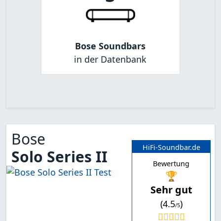
Bose Soundbars
in der Datenbank
Bose
HiFi-Soundbar.de
Solo Series II
Bewertung
🏆
Sehr gut
(4.5
)
/5