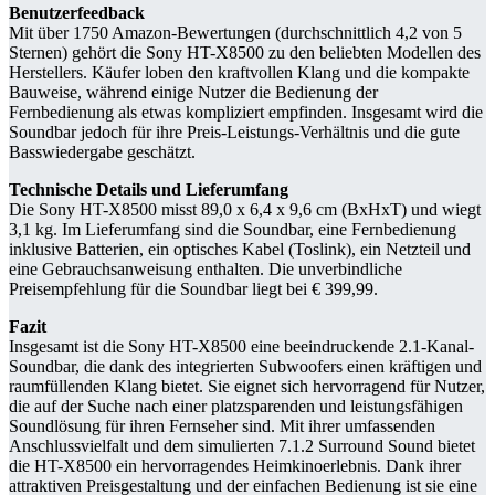
Benutzerfeedback
Mit über 1750 Amazon-Bewertungen (durchschnittlich 4,2 von 5
Sternen) gehört die Sony HT-X8500 zu den beliebten Modellen des
Herstellers. Käufer loben den kraftvollen Klang und die kompakte
Bauweise, während einige Nutzer die Bedienung der
Fernbedienung als etwas kompliziert empfinden. Insgesamt wird die
Soundbar jedoch für ihre Preis-Leistungs-Verhältnis und die gute
Basswiedergabe geschätzt.
Technische Details und Lieferumfang
Die Sony HT-X8500 misst 89,0 x 6,4 x 9,6 cm (BxHxT) und wiegt
3,1 kg. Im Lieferumfang sind die Soundbar, eine Fernbedienung
inklusive Batterien, ein optisches Kabel (Toslink), ein Netzteil und
eine Gebrauchsanweisung enthalten. Die unverbindliche
Preisempfehlung für die Soundbar liegt bei € 399,99.
Fazit
Insgesamt ist die Sony HT-X8500 eine beeindruckende 2.1-Kanal-
Soundbar, die dank des integrierten Subwoofers einen kräftigen und
raumfüllenden Klang bietet. Sie eignet sich hervorragend für Nutzer,
die auf der Suche nach einer platzsparenden und leistungsfähigen
Soundlösung für ihren Fernseher sind. Mit ihrer umfassenden
Anschlussvielfalt und dem simulierten 7.1.2 Surround Sound bietet
die HT-X8500 ein hervorragendes Heimkinoerlebnis. Dank ihrer
attraktiven Preisgestaltung und der einfachen Bedienung ist sie eine