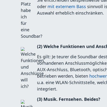
Sie entscheiden beispielsweise da
oder
mit externem Bass
sinnvoll i
Auswahl erheblich einschränken.
(2) Welche Funktionen und Anschl
Es gilt: Je teurer die Soundbar d
vorhandenen Anschlussmöglichkei
AUX-Anschluss, Bluetooth, optisc
betrieben werden, bieten
hochwer
u.a. eine WLAN-Schnittstelle, we
integriert.
(3) Musik. Fernsehen. Beides?