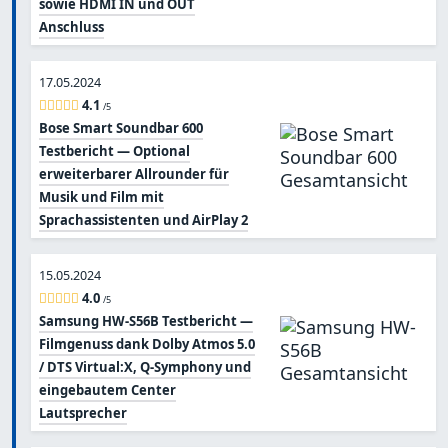
sowie HDMI IN und OUT
Anschluss
17.05.2024
4.1
/5
Bose Smart Soundbar 600
Testbericht — Optional
erweiterbarer Allrounder für
Musik und Film mit
Sprachassistenten und AirPlay 2
15.05.2024
4.0
/5
Samsung HW-S56B Testbericht —
Filmgenuss dank Dolby Atmos 5.0
/ DTS Virtual:X, Q-Symphony und
eingebautem Center
Lautsprecher